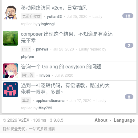
移动网络访问 v2ex，日常抽风
18
宽带症候群
•
yutian33
•
Jul 25, 2020
• Lastly
replied by
yingfengi
composer 出现这个结果，不知道是有幸还
是不幸
2
PHP
•
pinews
•
Jul 28, 2020
• Lastly replied by
phpfpm
咨询一个 Golang 的 easyjson 的问题
问与答
•
linvon
•
Jul 9, 2020
遇到一神逻辑代码，有偿请教，路过的大
佬看一眼啊，多谢~
8
算法
•
appleandbanana
•
Jun 27, 2020
• Lastly
replied by
May725
© 2026 V2EX · 139ms · 3.9.8.5
About
·
Language
隐私安全无忧，一站式多源搜索