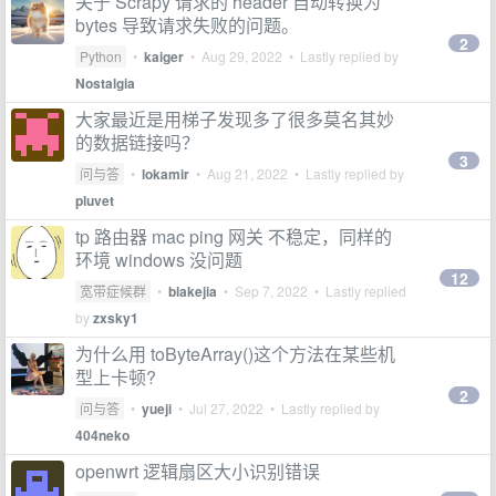
关于 Scrapy 请求的 header 自动转换为
bytes 导致请求失败的问题。
2
Python
•
kaiger
•
Aug 29, 2022
• Lastly replied by
Nostalgia
大家最近是用梯子发现多了很多莫名其妙
的数据链接吗？
3
问与答
•
lokamir
•
Aug 21, 2022
• Lastly replied by
pluvet
tp 路由器 mac ping 网关 不稳定，同样的
环境 windows 没问题
12
宽带症候群
•
blakejia
•
Sep 7, 2022
• Lastly replied
by
zxsky1
为什么用 toByteArray()这个方法在某些机
型上卡顿?
2
问与答
•
yueji
•
Jul 27, 2022
• Lastly replied by
404neko
openwrt 逻辑扇区大小识别错误