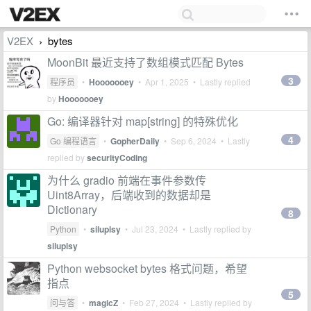
V2EX
bytes
›
MoonBit 最近支持了数组模式匹配 Bytes
3
程序员
•
Hooooooey
•
Apr 1, 2025
• Lastly replied
by
Hooooooey
Go: 编译器针对 map[string] 的特殊优化
4
Go 编程语言
•
GopherDaily
•
Sep 6, 2024
• Lastly
replied by
securityCoding
为什么 gradio 前端在事件参数传
Uint8Array，后端收到的数据却是
Dictionary
8
Python
•
siluplsy
•
Jul 23, 2024
• Lastly replied by
siluplsy
Python websocket bytes 格式问题，希望
指点
5
问与答
•
magicZ
•
Feb 27, 2024
• Lastly replied by