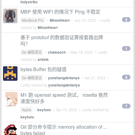
holystrike
MBP 使用 WIFI 的情况下 Ping 不稳定
2
MacBook Pro
•
MinonHeart
•
Jun 19, 2022
• Lastly
replied by
MinonHeart
基于 protobuf 的数据验证算按套路出牌
吗？
1
Go 编程语言
•
chaleaoch
•
May 18, 2022
• Lastly
replied by
arkInit
bytes.Buffer 包的疑惑
4
Go 编程语言
•
yunshangdetianya
•
Apr 21, 2022
•
Lastly replied by
yunshangdetianya
M1 跑 openssl speed 测试， rosetta 竟然
速度快好多
7
Apple
•
keyfunc
•
Apr 19, 2022
• Lastly replied by
keyfunc
Git 部分命令提示 memory allocation of ...
bytes failed