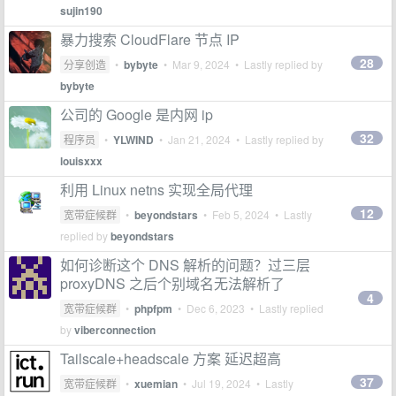
sujin190
暴力搜索 CloudFlare 节点 IP
28
分享创造
•
bybyte
•
Mar 9, 2024
• Lastly replied by
bybyte
公司的 Google 是内网 ip
32
程序员
•
YLWIND
•
Jan 21, 2024
• Lastly replied by
louisxxx
利用 Linux netns 实现全局代理
12
宽带症候群
•
beyondstars
•
Feb 5, 2024
• Lastly
replied by
beyondstars
如何诊断这个 DNS 解析的问题？过三层
proxyDNS 之后个别域名无法解析了
4
宽带症候群
•
phpfpm
•
Dec 6, 2023
• Lastly replied
by
viberconnection
Tailscale+headscale 方案 延迟超高
37
宽带症候群
•
xuemian
•
Jul 19, 2024
• Lastly