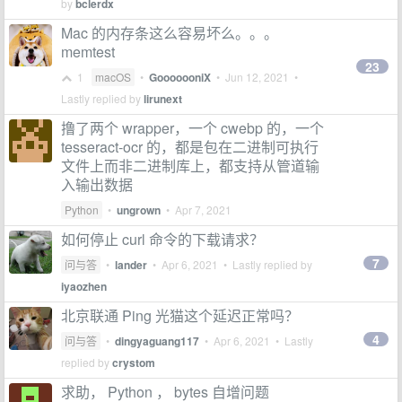
by
bclerdx
Mac 的内存条这么容易坏么。。。
memtest
23
1
macOS
•
GooooooniX
•
Jun 12, 2021
•
Lastly replied by
lirunext
撸了两个 wrapper，一个 cwebp 的，一个
tesseract-ocr 的，都是包在二进制可执行
文件上而非二进制库上，都支持从管道输
入输出数据
Python
•
ungrown
•
Apr 7, 2021
如何停止 curl 命令的下载请求？
7
问与答
•
lander
•
Apr 6, 2021
• Lastly replied by
iyaozhen
北京联通 Ping 光猫这个延迟正常吗？
4
问与答
•
dingyaguang117
•
Apr 6, 2021
• Lastly
replied by
crystom
求助， Python ， bytes 自增问题