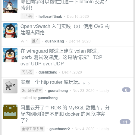
哪位同学可以帮忙加速一下 bitcoin 交易？
感谢！
问与答
•
helloswiftinuk
•
Dec 16, 2020
Open vSwitch 入门实践（2）使用 OVS 构
建隔离网络
1
推广
•
dushixiang
•
Dec 14, 2020
在 wireguard 隧道上建立 vxlan 隧道，
iperf3 测试没速度，这是啥情况？ TCP
over UDP over UDP
问与答
•
dushixiang
•
Dec 4, 2020
实现一个 http router 库玩玩。。。
8
Go 编程语言
•
guonaihong
•
Nov 23, 2020
• Lastly
replied by
guonaihong
阿里云开了个 RDS 的 MySQL 数据库，分
配内网网段是不是和 docker 的网段冲突
了？
11
全球工单系统
•
gouchaoer2
•
Nov 4, 2020
• Lastly