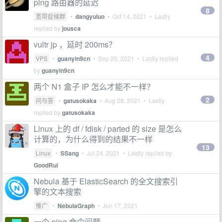
ping 路由器的延迟
8
宽带症候群
•
dangyuluo
•
Oct 14, 2021
• Lastly
replied by
jousca
vultr jp ，延时 200ms？
4
VPS
•
guanyin9cn
•
Sep 20, 2021
• Lastly replied
by
guanyin9cn
两个 N1 盒子 IP 怎么才能不一样？
2
问与答
•
gatusokaka
•
Aug 28, 2021
• Lastly
replied by
gatusokaka
Linux 上的 df / fdisk / parted 的 size 是怎么
计算的，为什么得到的结果不一样
13
Linux
•
SSang
•
Jul 24, 2021
• Lastly replied by
GoodRui
Nebula 基于 ElasticSearch 的全文搜索引
擎的文本搜索
推广
•
NebulaGraph
•
Jun 17, 2021
一个 ping 命令问题