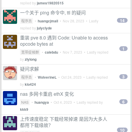
replied by
james19820515
一个关于 ping 命令中, ttl 的疑问
14
程序员
•
huangcjmail
•
Nov 28, 2023
• Lastly
replied by
julyclyde
重装 pve 8.0 遇到 Code: Unable to access
opcode bytes at
1
宽带症候群
•
calebdu
•
Nov 7, 2023
• Lastly replied
by
zlylong
疑问求解
3
程序员
•
WolverineL
•
Oct 24, 2023
• Lastly replied
by
klo424
nas 多网卡重启 ethX 变化
6
NAS
•
huangya
•
Oct 4, 2023
• Lastly replied by
kkk9
上传速度稳定 下载经常掉速 是因为大多人
都用下载缘故？
10