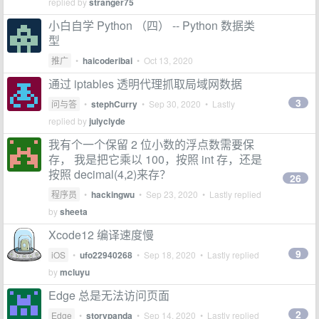
replied by
stranger75
小白自学 Python （四） -- Python 数据类
型
推广
•
haicoderibai
•
Oct 13, 2020
通过 iptables 透明代理抓取局域网数据
3
问与答
•
stephCurry
•
Sep 30, 2020
• Lastly
replied by
julyclyde
我有个一个保留 2 位小数的浮点数需要保
存， 我是把它乘以 100，按照 int 存，还是
按照 decimal(4,2)来存？
26
程序员
•
hackingwu
•
Sep 23, 2020
• Lastly replied
by
sheeta
Xcode12 编译速度慢
9
iOS
•
ufo22940268
•
Sep 18, 2020
• Lastly replied
by
mcluyu
Edge 总是无法访问页面
2
Edge
•
storypanda
•
Sep 14, 2020
• Lastly replied