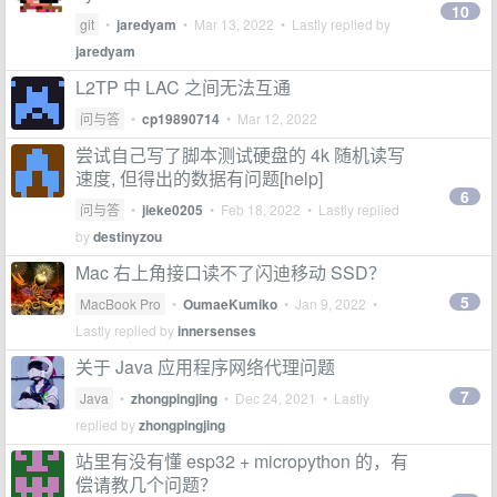
10
git
•
jaredyam
•
Mar 13, 2022
• Lastly replied by
jaredyam
L2TP 中 LAC 之间无法互通
问与答
•
cp19890714
•
Mar 12, 2022
尝试自己写了脚本测试硬盘的 4k 随机读写
速度, 但得出的数据有问题[help]
6
问与答
•
jieke0205
•
Feb 18, 2022
• Lastly replied
by
destinyzou
Mac 右上角接口读不了闪迪移动 SSD？
5
MacBook Pro
•
OumaeKumiko
•
Jan 9, 2022
•
Lastly replied by
innersenses
关于 Java 应用程序网络代理问题
7
Java
•
zhongpingjing
•
Dec 24, 2021
• Lastly
replied by
zhongpingjing
站里有没有懂 esp32 + micropython 的，有
偿请教几个问题？