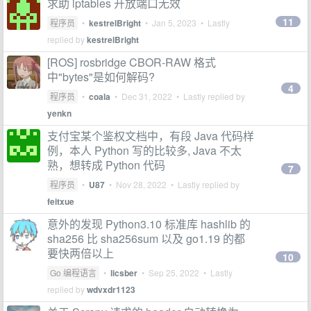
求助 iptables 开放端口无效
11
程序员
•
kestrelBright
•
Jan 5, 2023
• Lastly
replied by
kestrelBright
[ROS] rosbridge CBOR-RAW 格式
中"bytes"是如何解码?
4
程序员
•
coala
•
Dec 31, 2022
• Lastly replied by
yenkn
支付宝某个鉴权文档中，有段 Java 代码样
例，本人 Python 写的比较多, Java 不太
熟，想转成 Python 代码
7
程序员
•
U87
•
Nov 28, 2022
• Lastly replied by
feitxue
意外的发现 Python3.10 标准库 hashlib 的
sha256 比 sha256sum 以及 go1.19 的都
要快两倍以上
10
Go 编程语言
•
licsber
•
Sep 25, 2022
• Lastly
replied by
wdvxdr1123