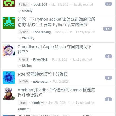
6
Python
•
cool1205
•
Mar 13, 2021
• Lastly replied
by
hsfzxjy
讨论一下 Python socket 该怎么正确的读所
谓的"粘包", 主要是 Python 语言的细节
15
Python
•
todd7zhang
•
Dec 5, 2022
• Lastly replied
by
ClericPy
Cloudflare 和 Apple Music 在国内访问不
畅了？
4
互联网
•
RiverYKB
•
Feb 8, 2021
• Lastly replied
by
Shilion
ext4 移动硬盘读写十分缓慢
1
问与答
•
neteroster
•
Feb 2, 2021
Armbian 用 ddbr 命令备份的 emmc 镜像怎
样挂载读取呢
3
Linux
•
xiaofami
•
Jan 28, 2021
• Lastly replied by
xiaofami