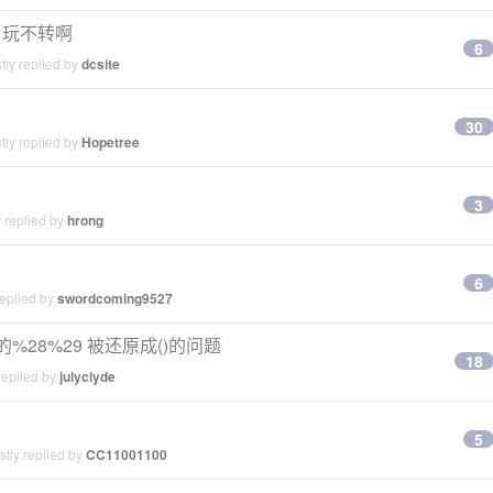
，玩不转啊
6
tly replied by
dcsite
30
tly replied by
Hopetree
3
 replied by
hrong
6
replied by
swordcoming9527
 的%28%29 被还原成()的问题
18
replied by
julyclyde
5
tly replied by
CC11001100