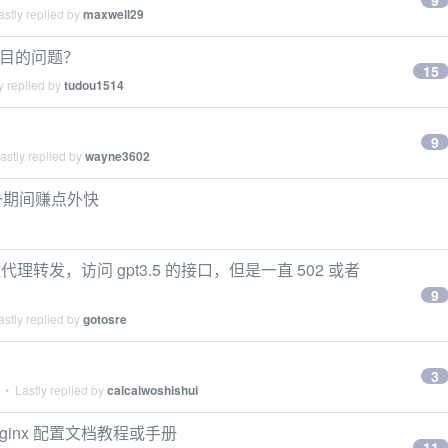
9
stly replied by
maxwell29
署项目的问题？
15
y replied by
tudou1514
9
stly replied by
wayne3602
五一期间赚点外快
代理转发，访问 gpt3.5 的接口，但是一直 502 或者
9
stly replied by
gotosre
3
• Lastly replied by
caicaiwoshishui
inx 配置文档教程或手册
11