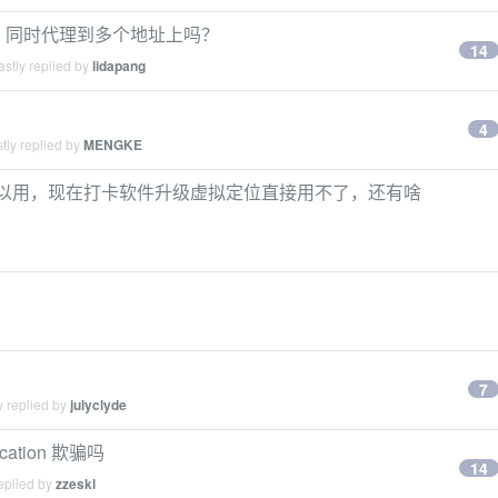
接口 同时代理到多个地址上吗？
14
stly replied by
lidapang
的
4
tly replied by
MENGKE
on)还可以用，现在打卡软件升级虚拟定位直接用不了，还有啥
7
y replied by
julyclyde
cation 欺骗吗
14
eplied by
zzeskl