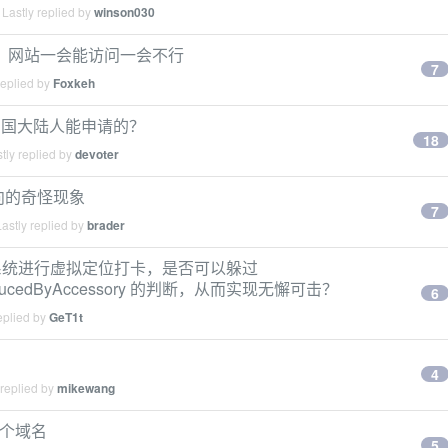
Lastly replied by
winson030
 +SSL，网站一会能访问一会不行
7
replied by
Foxkeh
是中国大陆人能申请的？
18
tly replied by
devoter
定向的奇怪现象
7
astly replied by
brader
S14 系统进行虚拟定位打卡，是否可以躲过
isProducedByAccessory 的判断，从而实现无懈可击？
6
eplied by
GeT1t
4
 replied by
mikewang
一个域名
5