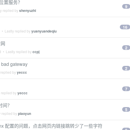
c 的位置服务？
9
y replied by
shenyuzhi
16
• Lastly replied by
yuanyuandeqiu
黄网
2
3
• Lastly replied by
ccpj
ad gateway
2
 replied by
yeccc
7
 replied by
yeccc
时间？
5
 replied by
piaoyun
inx 配置的问题，点击网页内链接跳转少了一些字符