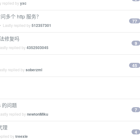
y replied by
yxc
个 http 服务？
77
 Lastly replied by
512357301
办法修复吗
9
stly replied by
4352503045
45
stly replied by
soberzml
ps 的问题
7
astly replied by
newtonMiku
向代理
4
eplied by
treexie